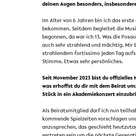
deinen Augen besonders, insbesonder
Im Alter von 6 Jahren bin ich das ers
bekommen. Seitdem begleitet die Musik
begonnen, da war ich 13. Was die Posa
auch sehr strahlend und mächtig. Mir b
strahlendem fortissimo jeden Tag aufs
Stimme. Etwas sehr persönliches.
Seit November 2023 bist du offizielles
was erhoffst du dir mit dem Beirat um
Stück in ein Akademiekonzert einzubr
Als Beiratsmitglied darf ich nun teilh
kommende Spielzeiten vorschlagen und
anzusprechen, das geschieht heutzutag
vertreten sein um die nächste Generat