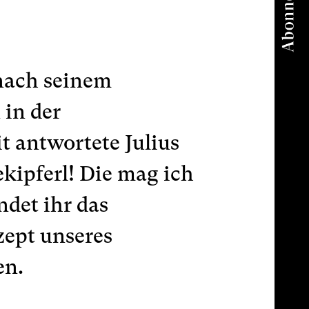
 nach seinem
 in der
 antwortete Julius
ekipferl! Die mag ich
ndet ihr das
zept unseres
en.