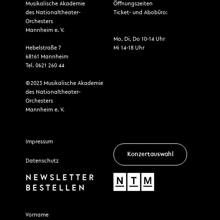
Musikalische Akademie
Öffnungszeiten
des Nationaltheater-
Ticket- und Abobüro:
Orchesters
Mannheim e. V.
Mo, Di, Do 10-14 Uhr
Hebelstraße 7
Mi 14-18 Uhr
68161 Mannheim
Tel. 0621 260 44
©2023 Musikalische Akademie
des Nationaltheater-
Orchesters
Mannheim e. V.
Impressum
Konzertauswahl
Datenschutz
NEWSLETTER
BESTELLEN
Section
Vorname