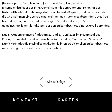
(Mezzosopran), Sung Min Song (Tenor) und Sung Ha (Bass) vier
Ensemblemitglieder des NTM. Gemeinsam mit dem Chor und Extrachor des
Nationaltheater Mannheim gestalten sie Mozarts Requiem, in dem insbesondere
die Chorstimmen eine zentrale Rolle einnehmen – vom erschütternden „Dies irae“
bis zu den ruhigen, tröstenden Passagen. So entsteht ein großer
gemeinschaftlicher Klangkörper, der den Saisonabschluss eindrucksvoll abrundet.
Das 8. Akademiekonzert findet am 22. und 23. Juni 2026 im Mozartsaal des
Rosengartens statt – erstmals auch im Rahmen des „Mannheimer Sommers“.
Damit verbindet die Musikalische Akademie ihren traditionellen Saisonabschluss
mit einem größeren kulturellen Festivalrahmen.
Alle Beiträge
KONTAKT
KARTEN