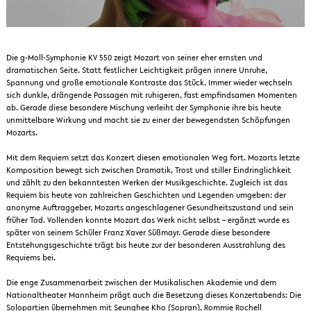
Die g-Moll-Symphonie KV 550 zeigt Mozart von seiner eher ernsten und
dramatischen Seite. Statt festlicher Leichtigkeit prägen innere Unruhe,
Spannung und große emotionale Kontraste das Stück. Immer wieder wechseln
sich dunkle, drängende Passagen mit ruhigeren, fast empfindsamen Momenten
ab. Gerade diese besondere Mischung verleiht der Symphonie ihre bis heute
unmittelbare Wirkung und macht sie zu einer der bewegendsten Schöpfungen
Mozarts.
Mit dem Requiem setzt das Konzert diesen emotionalen Weg fort. Mozarts letzte
Komposition bewegt sich zwischen Dramatik, Trost und stiller Eindringlichkeit
und zählt zu den bekanntesten Werken der Musikgeschichte. Zugleich ist das
Requiem bis heute von zahlreichen Geschichten und Legenden umgeben: der
anonyme Auftraggeber, Mozarts angeschlagener Gesundheitszustand und sein
früher Tod. Vollenden konnte Mozart das Werk nicht selbst – ergänzt wurde es
später von seinem Schüler Franz Xaver Süßmayr. Gerade diese besondere
Entstehungsgeschichte trägt bis heute zur der besonderen Ausstrahlung des
Requiems bei.
Die enge Zusammenarbeit zwischen der Musikalischen Akademie und dem
Nationaltheater Mannheim prägt auch die Besetzung dieses Konzertabends: Die
Solopartien übernehmen mit Seunghee Kho (Sopran), Rommie Rochell