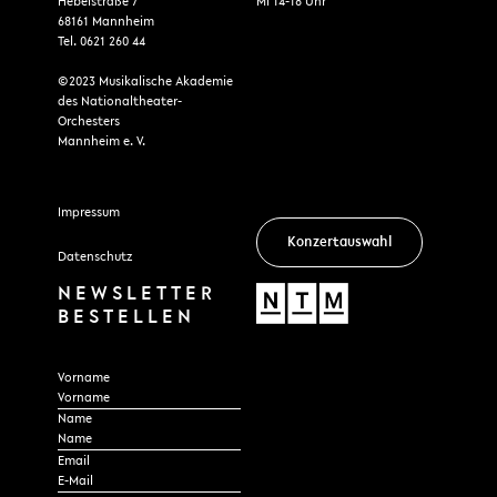
Hebelstraße 7
Mi 14-18 Uhr
68161 Mannheim
Tel. 0621 260 44
©2023 Musikalische Akademie
des Nationaltheater-
Orchesters
Mannheim e. V.
Impressum
Konzertauswahl
Datenschutz
NEWSLETTER
BESTELLEN
Section
Vorname
Name
*
Email