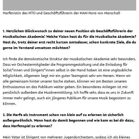
Harfenistin des NTO und Geschäftsführerin der MAM Nora von Marschall
1.
Herzlichen Glückwunsch zu deiner neuen Position als Geschäftsführerin der
Musikalischen Akademie! Welche Vision hast du für die Musikalische Akademie?
Hast du, trotz deiner erst recht kurzen Amtsdauer, schon konkrete Ziele, die du
gerne im Vorstand umsetzen möchtest?
Ich finde die demokratische Struktur der musikalischen Akademie sehr besonders.
Dass wir Orchestermitglieder die Programmgestaltung und die Einladung für
Solist*innen und Dirigent*innen selbst in der Hand haben ist eine unglaubliche
Möglichkeit. Allgemein liegt mir ein guter Teamgeist sehr am Herzen. Wenn wir
alle gemeinsam hinter unserer Sache stehen, können wir am Besten unseren
Enthusiasmus an das Publikum weiter geben. Ein besonderes Anliegen ist mir
persönlich außerdem die Musikvermittlung. Ich hoffe sehr, dass es uns in Zukunft
immer mehr gelingt, auch ein jüngeres Publikum für unsere Musik begeistern zu
können.
2. Die Harfe als Instrument schon von klein auf zu erlernen ist sicherlich
außergewöhnlich. Wann hast du damit begonnen und wie kam es bei dir dazu,
dass Harfenspiel zu erlernen?
Mein Vater ist Dirigent von mehreren Jugendorchestern, sodass ich als kleines