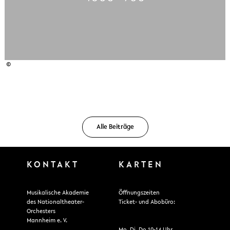
©
Alle Beiträge
KONTAKT
KARTEN
Musikalische Akademie
Öffnungszeiten
des Nationaltheater-
Ticket- und Abobüro:
Orchesters
Mannheim e. V.
Mo, Di, Do 10-14 Uhr