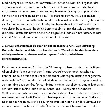
Kind häufiger bei Proben und Konzertreisen mit dabei war. Die Mitglieder des
Jugendorchesters versuchten mich und meine Schwestern frühzeitig für ihre
Instrumente zu begeistern. So wollte beispielsweise die Fagottgruppe mir den
Schnuller abgewöhnen indem sie mir Fagottrohre zum Nuckeln gaben. Die
damalige Harfenistin hatte während der Proben instrumentenbedingt besonders
viel frei und so kam es, dass ich häufig bei ihr auf dem Schoß saß und von ihr
vorgelesen bekam. Zwar habe ich dann erst einmal mit der Geige angefangen,
die nette Harfenistin hatte aber einen zu großen Eindruck hinterlassen, sodass
ich mit 7 Jahren dann meine erste kleine Harfe bekam.
3. Aktuell unterrichtest du auch an der Hochschule für Musik Würzburg
Orchesterstudien und Literatur für die Harfe. Was ist dir hierbei besonders
wichtig an deine Studenten weiterzugeben? Wie ist dabei deine
Herangehensweise?
Da ich selber in meinem Studium die Erfahrung machen musste, dass fleißiges
Üben alleine nicht ausreicht um in einer Drucksituation auch bestehen zu
können, habe ich mich sehr viel mit mentalen Strategien auseinander gesetzt.
Anders als im Sport, wo die mentale Vorbereitung schon sehr lange automatisch
zum Training dazu gehört, fehlte mir das in meiner Ausbildung. Darum liegt es mir
sehr am Herzen meine Studierende mental auf Probespiele oder andere
Wettbewerbssituationen vorzubereiten. Orchesterstellen zu unterrichten macht
mir besonders viel Spaß. Da man im Probespiel sehr schnell von einer Stelle zur
nächsten springen muss und dadurch ja auch sehr schnell andere Stimmungen
erzeugen muss, machen wir häufig Übungen aus dem Schauspielunterricht in