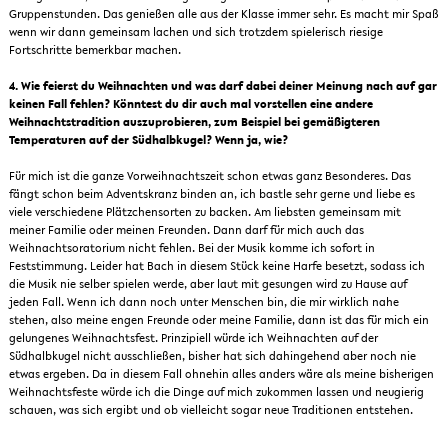
Gruppenstunden. Das genießen alle aus der Klasse immer sehr. Es macht mir Spaß
wenn wir dann gemeinsam lachen und sich trotzdem spielerisch riesige
Fortschritte bemerkbar machen.
4. Wie feierst du Weihnachten und was darf dabei deiner Meinung nach auf gar
keinen Fall fehlen? Könntest du dir auch mal vorstellen eine andere
Weihnachtstradition auszuprobieren, zum Beispiel bei gemäßigteren
Temperaturen auf der Südhalbkugel? Wenn ja, wie?
Für mich ist die ganze Vorweihnachtszeit schon etwas ganz Besonderes. Das
fängt schon beim Adventskranz binden an, ich bastle sehr gerne und liebe es
viele verschiedene Plätzchensorten zu backen. Am liebsten gemeinsam mit
meiner Familie oder meinen Freunden. Dann darf für mich auch das
Weihnachtsoratorium nicht fehlen. Bei der Musik komme ich sofort in
Feststimmung. Leider hat Bach in diesem Stück keine Harfe besetzt, sodass ich
die Musik nie selber spielen werde, aber laut mit gesungen wird zu Hause auf
jeden Fall. Wenn ich dann noch unter Menschen bin, die mir wirklich nahe
stehen, also meine engen Freunde oder meine Familie, dann ist das für mich ein
gelungenes Weihnachtsfest. Prinzipiell würde ich Weihnachten auf der
Südhalbkugel nicht ausschließen, bisher hat sich dahingehend aber noch nie
etwas ergeben. Da in diesem Fall ohnehin alles anders wäre als meine bisherigen
Weihnachtsfeste würde ich die Dinge auf mich zukommen lassen und neugierig
schauen, was sich ergibt und ob vielleicht sogar neue Traditionen entstehen.