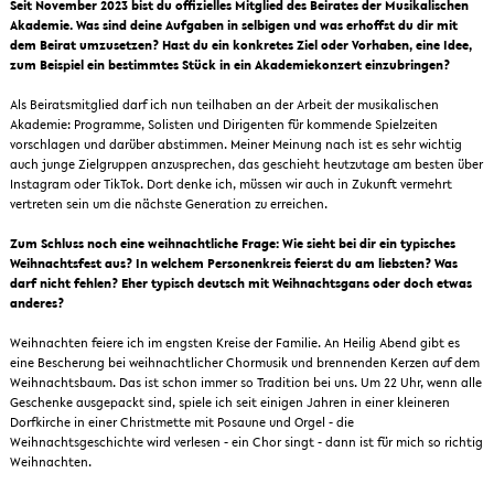
Seit November 2023 bist du offizielles Mitglied des Beirates der Musikalischen
Akademie. Was sind deine Aufgaben in selbigen und was erhoffst du dir mit
dem Beirat umzusetzen? Hast du ein konkretes Ziel oder Vorhaben, eine Idee,
zum Beispiel ein bestimmtes Stück in ein Akademiekonzert einzubringen?
Als Beiratsmitglied darf ich nun teilhaben an der Arbeit der musikalischen
Akademie: Programme, Solisten und Dirigenten für kommende Spielzeiten
vorschlagen und darüber abstimmen. Meiner Meinung nach ist es sehr wichtig
auch junge Zielgruppen anzusprechen, das geschieht heutzutage am besten über
Instagram oder TikTok. Dort denke ich, müssen wir auch in Zukunft vermehrt
vertreten sein um die nächste Generation zu erreichen.
Zum Schluss noch eine weihnachtliche Frage: Wie sieht bei dir ein typisches
Weihnachtsfest aus? In welchem Personenkreis feierst du am liebsten? Was
darf nicht fehlen? Eher typisch deutsch mit Weihnachtsgans oder doch etwas
anderes?
Weihnachten feiere ich im engsten Kreise der Familie. An Heilig Abend gibt es
eine Bescherung bei weihnachtlicher Chormusik und brennenden Kerzen auf dem
Weihnachtsbaum. Das ist schon immer so Tradition bei uns. Um 22 Uhr, wenn alle
Geschenke ausgepackt sind, spiele ich seit einigen Jahren in einer kleineren
Dorfkirche in einer Christmette mit Posaune und Orgel - die
Weihnachtsgeschichte wird verlesen - ein Chor singt - dann ist für mich so richtig
Weihnachten.