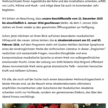
Weihnachtszeit Ihnen Augenblicke der Ruhe und des Innehaltens schenken, erfüllt
von Licht, Wärme und Musik – und möge diese Sie auch im kommenden Jahr
begleiten.
Wir bitten um Beachtung, dass
unsere Geschäftsstelle vom 22. Dezember 2025
bis einschließlich 6. Januar 2026 geschlossen
bleibt. Ab dem 7. Januar 2026
stehen wir Ihnen wieder zu den gewohnten Öffnungszeiten zur Verfügung.
Schon jetzt möchten wir Ihren Blick auf einen besonderen musikalischen
Höhepunkt des neuen Jahres lenken: das
4. Akademiekonzert am 02. und 03.
Februar 2026
. Auf dem Programm steht mit Gustav Mahlers Sechster Symphonie
eines der eindringlichsten Werke der sinfonischen Literatur. In dieser „Tragischen“
verdichten sich existentielle Fragen, visionäre Klangbilder und eine
kompromisslose musikalische Sprache zu einem Werk von außergewöhnlicher
emotionaler Wucht. Unter der Leitung von GMD Roberto Rizzi Brignoli offenbart
dieses monumentale Werk seine ganze dramatische Tiefe – zwischen heroischer
Kraft und tiefstem Schmerz.
Für alle, die noch auf der Suche nach einem besonderen Weihnachtsgeschenk in
letzter Minute sind, sei der Besuch eines Akademiekonzerts wärmstens
empfohlen: Konzertkarten oder Gutscheine der Musikalischen Akademie
schenken nicht nur Vorfreude, sondern ein gemeinsames Erlebnis, das über den
Abend hinaus nachklingt.