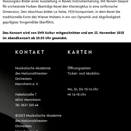
Mussorgskis Bilder einer Ausstellung in Ravels Instrumentierung. Mit feinem Gespür
für orchestrale Farben überträgt Ravel den Klavierzyklus in eine sinfonische
Dimension. Den Abschluss bildet La Valse, 1920 komponiert, in dem Ravel die
traditionelle Form des Wiener Walzers in ein von Dynamik und Abgründigkeit
geprägtes Tongemälde überführt.
Das Konzert wird von SWR Kultur mitgeschnitten und am 23. November 2025
im Abendkonzert ab 20.03 Uhr gesendet.
KONTAKT
KARTEN
Musikalische Akademie
Öffnungszeiten
des Nationaltheater-
Ticket- und Abobüro:
Orchesters
Mannheim e. V.
Mo, Di, Do 10-14 Uhr
Hebelstraße 7
Mi 14-18 Uhr
68161 Mannheim
Tel. 0621 260 44
©2023 Musikalische Akademie
des Nationaltheater-
Orchesters