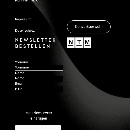
Mannheim e. V.
Impressum
Konzertauswahl
Datenschutz
NEWSLETTER
BESTELLEN
Section
Vorname
Name
Email
*
zum Newsletter
eintragen