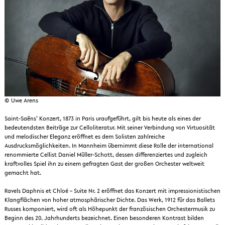
© Uwe Arens
Saint-Saëns’ Konzert, 1873 in Paris uraufgeführt, gilt bis heute als eines der
bedeutendsten Beiträge zur Celloliteratur. Mit seiner Verbindung von Virtuosität
und melodischer Eleganz eröffnet es dem Solisten zahlreiche
Ausdrucksmöglichkeiten. In Mannheim übernimmt diese Rolle der international
renommierte Cellist Daniel Müller-Schott, dessen differenziertes und zugleich
kraftvolles Spiel ihn zu einem gefragten Gast der großen Orchester weltweit
gemacht hat.
Ravels Daphnis et Chloé – Suite Nr. 2 eröffnet das Konzert mit impressionistischen
Klangflächen von hoher atmosphärischer Dichte. Das Werk, 1912 für das Ballets
Russes komponiert, wird oft als Höhepunkt der französischen Orchestermusik zu
Beginn des 20. Jahrhunderts bezeichnet. Einen besonderen Kontrast bilden