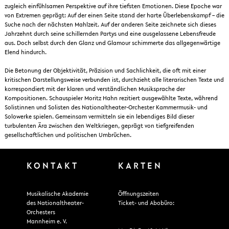
zugleich einfühlsamen Perspektive auf ihre tiefsten Emotionen. Diese Epoche war
von Extremen geprägt: Auf der einen Seite stand der harte Überlebenskampf – die
Suche nach der nächsten Mahlzeit. Auf der anderen Seite zeichnete sich dieses
Jahrzehnt durch seine schillernden Partys und eine ausgelassene Lebensfreude
aus. Doch selbst durch den Glanz und Glamour schimmerte das allgegenwärtige
Elend hindurch.
Die Betonung der Objektivität, Präzision und Sachlichkeit, die oft mit einer
kritischen Darstellungsweise verbunden ist, durchzieht alle literarischen Texte und
korrespondiert mit der klaren und verständlichen Musiksprache der
Kompositionen. Schauspieler Moritz Hahn rezitiert ausgewählte Texte, während
Solistinnen und Solisten des Nationaltheater-Orchester Kammermusik- und
Solowerke spielen. Gemeinsam vermitteln sie ein lebendiges Bild dieser
turbulenten Ära zwischen den Weltkriegen, geprägt von tiefgreifenden
gesellschaftlichen und politischen Umbrüchen.
KONTAKT
KARTEN
Musikalische Akademie
Öffnungszeiten
des Nationaltheater-
Ticket- und Abobüro:
Orchesters
Mannheim e. V.