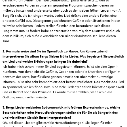
definitiv dran bleiben. Der Titel „Farbentanz“ passt einerseits zu den so
verschiedenen Farben in unserem gesamten Programm zwischen denen wir
mühelos tanzen und andererseits aber auch zu den sieben frühen Liedern von A.
Berg für sich, die ich singen werde. Jedes Lied drückt eine andere Farbe, eine
anderes Gefühl aus. Diese genau gezeichneten Gefühle oder Situationen in den
teilweise sehr kurzen Liedern stellen für mich den besonderen Reiz dieses
Programm aus. Es fordert hohe Konzentration von mir, dem Quartett und auch
dem Publikum, sich auf die verschiedenen Bilder einzulassen. Ich liebe diesen
Tanz!
2. Normalerweise sind Sie im Opernfach zu Hause. Am Konzertabend
interpretieren Sie Alban Bergs Sieben frühe Lieder. Was begeistert Sie persönlich
am Lied und welche Erfahrungen bringen Sie dabei ein?
Ich habe mich schon immer für Lied begeistern können. Es ist wie eine Oper in
Kurzform. Man durchlebt die Gefühle, Gedanken oder die Situation der Figur im
Zentrum der Texte, hat für diese ganzen Emotionen aber meist nur wenige
Minuten. Es ist also sehr komprimiert oder besser: verdichtet. Das macht das Lied
so spannend, wie ich finde. Dazu sind viele Lieder technisch höchst anspruchsvoll
und es Bedarf höchster Präzision. Es würde mir sehr fehlen, wenn ich diese
Gattung ausschließen müsste.
3. Bergs Lieder verbinden Spätromantik mit frühem Expressionismus. Welche
Besonderheiten oder Herausforderungen stellen sie für Sie als Sängerin dar,
und wie nähern Sie sich ihrer Interpretation?
Oh, bei diesen Liedern gibt es viele Herausforderungen! Sie liegen für mich