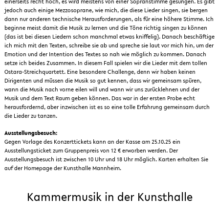
einerseits recht hoch, es wird meistens von einer Sopranstimme gesungen. Es gibt
jedoch auch einige Mezzosoprane, wie mich, die diese Lieder singen, sie bergen
dann nur anderen technische Herausforderungen, als für eine höhere Stimme. Ich
beginne meist damit die Musik zu lernen und die Töne richtig singen zu können
(das ist bei diesen Liedern schon manchmal etwas kniffelig). Danach beschäftige
ich mich mit den Texten, schreibe sie ab und spreche sie laut vor mich hin, um der
Emotion und der Intention des Textes so nah wie möglich zu kommen. Danach
setze ich beides Zusammen. In diesem Fall spielen wir die Lieder mit dem tollen
Ostara-Streichquartett. Eine besondere Challenge, denn wir haben keinen
Dirigenten und müssen die Musik so gut kennen, dass wir gemeinsam spüren,
wann die Musik nach vorne eilen will und wann wir uns zurücklehnen und der
Musik und dem Text Raum geben können. Das war in der ersten Probe echt
herausfordernd, aber inzwischen ist es so eine tolle Erfahrung gemeinsam durch
die Lieder zu tanzen.
Ausstellungsbesuch:
Gegen Vorlage des Konzerttickets kann an der Kasse am 25.10.25 ein
Ausstellungsticket zum Gruppenpreis von 12 € erworben werden. Der
Ausstellungsbesuch ist zwischen 10 Uhr und 18 Uhr möglich. Karten erhalten Sie
auf der Homepage der Kunsthalle Mannheim.
Kammermusik in der Kunsthalle