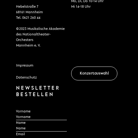
Mo, Di, Do 10-14 Uhr
Hebelstraße 7
Mi 14-18 Uhr
68161 Mannheim
Tel. 0621 260 44
©2023 Musikalische Akademie
des Nationaltheater-
Orchesters
Mannheim e. V.
Impressum
Konzertauswahl
Datenschutz
NEWSLETTER
BESTELLEN
Section
Vorname
Name
Email
*