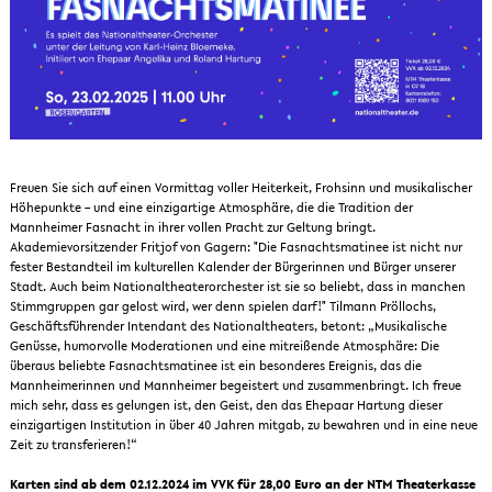
Freuen Sie sich auf einen Vormittag voller Heiterkeit, Frohsinn und musikalischer
Höhepunkte – und eine einzigartige Atmosphäre, die die Tradition der
Mannheimer Fasnacht in ihrer vollen Pracht zur Geltung bringt.
Akademievorsitzender Fritjof von Gagern: "Die Fasnachtsmatinee ist nicht nur
fester Bestandteil im kulturellen Kalender der Bürgerinnen und Bürger unserer
Stadt. Auch beim Nationaltheaterorchester ist sie so beliebt, dass in manchen
Stimmgruppen gar gelost wird, wer denn spielen darf!" Tilmann Pröllochs,
Geschäftsführender Intendant des Nationaltheaters, betont: „Musikalische
Genüsse, humorvolle Moderationen und eine mitreißende Atmosphäre: Die
überaus beliebte Fasnachtsmatinee ist ein besonderes Ereignis, das die
Mannheimerinnen und Mannheimer begeistert und zusammenbringt. Ich freue
mich sehr, dass es gelungen ist, den Geist, den das Ehepaar Hartung dieser
einzigartigen Institution in über 40 Jahren mitgab, zu bewahren und in eine neue
Zeit zu transferieren!“
Karten sind ab dem 02.12.2024 im VVK für 28,00 Euro an der NTM Theaterkasse