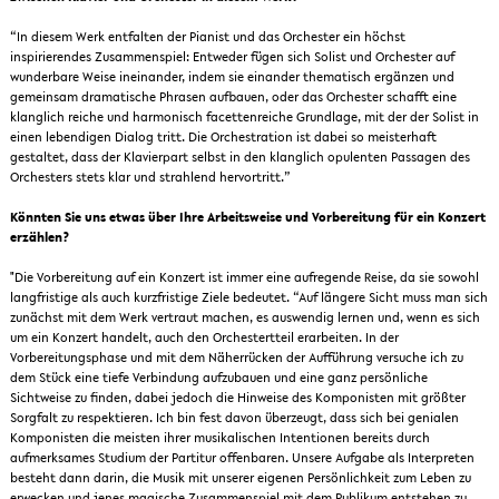
“In diesem Werk entfalten der Pianist und das Orchester ein höchst
inspirierendes Zusammenspiel: Entweder fügen sich Solist und Orchester auf
wunderbare Weise ineinander, indem sie einander thematisch ergänzen und
gemeinsam dramatische Phrasen aufbauen, oder das Orchester schafft eine
klanglich reiche und harmonisch facettenreiche Grundlage, mit der der Solist in
einen lebendigen Dialog tritt. Die Orchestration ist dabei so meisterhaft
gestaltet, dass der Klavierpart selbst in den klanglich opulenten Passagen des
Orchesters stets klar und strahlend hervortritt.”
Könnten Sie uns etwas über Ihre Arbeitsweise und Vorbereitung für ein Konzert
erzählen?
"Die Vorbereitung auf ein Konzert ist immer eine aufregende Reise, da sie sowohl
langfristige als auch kurzfristige Ziele bedeutet. “Auf längere Sicht muss man sich
zunächst mit dem Werk vertraut machen, es auswendig lernen und, wenn es sich
um ein Konzert handelt, auch den Orchestertteil erarbeiten. In der
Vorbereitungsphase und mit dem Näherrücken der Aufführung versuche ich zu
dem Stück eine tiefe Verbindung aufzubauen und eine ganz persönliche
Sichtweise zu finden, dabei jedoch die Hinweise des Komponisten mit größter
Sorgfalt zu respektieren. Ich bin fest davon überzeugt, dass sich bei genialen
Komponisten die meisten ihrer musikalischen Intentionen bereits durch
aufmerksames Studium der Partitur offenbaren. Unsere Aufgabe als Interpreten
besteht dann darin, die Musik mit unserer eigenen Persönlichkeit zum Leben zu
erwecken und jenes magische Zusammenspiel mit dem Publikum entstehen zu