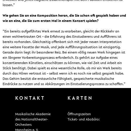
lassen.”
Wie gehen Sie an eine Komposition heran, die Sie schon oft gespielt haben und
wie an eine, die Sie zum ersten Mal in einem Konzert spielen?
“Ein bereits aufgeführtes Werk erneut zu erarbeiten, gleicht der Rückkehr an
einen wohlvertrauten Ort – die Erfahrung des Einstudierens und Aufführens ist
bereits vorhanden. Gleichzeitig offenbart sich mit jeder neuen Interpretation
eine weitere Facette der Musik, und jede Aufführungssituation ist einzigartig.
Gerade darin liegt ihr besonderer Reiz. Bei einem völlig neuen Werk hingegen ist
ein längerer Vorbereitungsprozess erforderlich. Es gehört zur Aufgabe eines
konzertierenden Künstlers, einschätzen zu können, wie viel Zeit und Arbeit ein
Stück benötigt. Dabei spielt es eine wesentliche Rolle, ob mir ein Werk bereits
durch das Hören vertraut ist – selbst wenn ich es noch nie selbst gespielt habe.
Das Gehirn besitzt die erstaunliche Fähigkeit, gespeicherte musikalische
Eindrücke zu nutzen und so Abkürzungen im Einstudierungsprozess zu schaffen.”
KONTAKT
KARTEN
Musikalische Akademie
Öffnungszeiten
des Nationaltheater-
Ticket- und Abobüro:
Orchesters
Mannheim e. V.