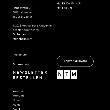
Mo, Di, Do 10-14 Uhr
Hebelstraße 7
Mi 14-18 Uhr
68161 Mannheim
Tel. 0621 260 44
©2023 Musikalische Akademie
des Nationaltheater-
Orchesters
Mannheim e. V.
Impressum
Konzertauswahl
Datenschutz
NEWSLETTER
BESTELLEN
Section
Vorname
Name
Email
*