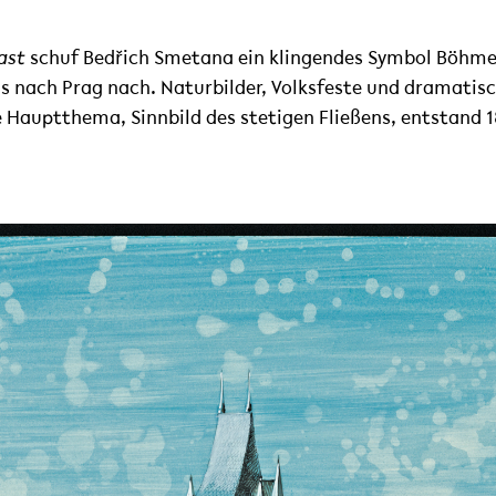
ast
schuf Bedřich Smetana ein klingendes Symbol Böhmen
is nach Prag nach. Naturbilder, Volksfeste und dramatis
 Hauptthema, Sinnbild des stetigen Fließens, entstand 18