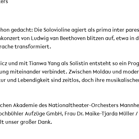
ters
on gedacht: Die Solovioline agiert als prima inter pares
nkonzert von Ludwig van Beethoven blitzen auf, etwa in 
prache transformiert.
icz und mit Tianwa Yang als Solistin entsteht so ein Pro
ung miteinander verbindet. Zwischen Moldau und modern
ur und Lebendigkeit sind zeitlos, doch ihre musikalisch
schen Akademie des Nationaltheater-Orchesters Mannheim
chbühler Aufzüge GmbH, Frau Dr. Maike-Tjarda Müller / K
lt unser großer Dank.