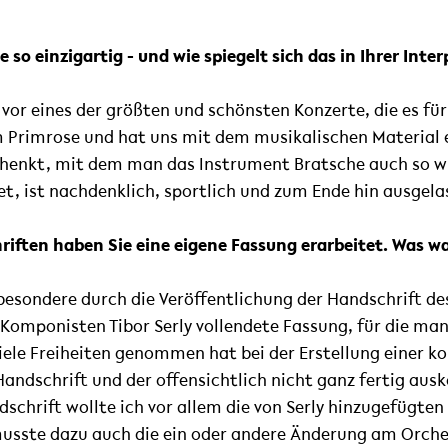
so einzigartig - und wie spiegelt sich das in Ihrer Inte
vor eines der größten und schönsten Konzerte, die es fü
m Primrose und hat uns mit dem musikalischen Material e
henkt, mit dem man das Instrument Bratsche auch so wun
tet, ist nachdenklich, sportlich und zum Ende hin ausgela
iften haben Sie eine eigene Fassung erarbeitet. Was war
sbesondere durch die Veröffentlichung der Handschrift d
omponisten Tibor Serly vollendete Fassung, für die man
 viele Freiheiten genommen hat bei der Erstellung einer k
andschrift und der offensichtlich nicht ganz fertig a
chrift wollte ich vor allem die von Serly hinzugefügten 
sste dazu auch die ein oder andere Änderung am Orches