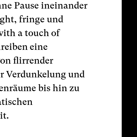
hne Pause ineinander
right, fringe und
with a touch of
reiben eine
on flirrender
r Verdunkelung und
enräume bis hin zu
atischen
it.