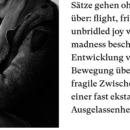
Sätze gehen o
über: flight, f
unbridled joy 
madness besch
Entwicklung v
Bewegung übe
fragile Zwisch
einer fast ekst
Ausgelassenhe